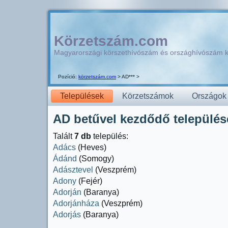
Körzetszám.com
Magyarországi körszethívószám és országhívószám 
Pozíció:
körzetszám.com
> AD*** >
Települések
Körzetszámok
Országok
AD betűvel kezdődő települése
Talált
7 db
település:
Adács
(Heves)
Ádánd
(Somogy)
Adásztevel
(Veszprém)
Adony
(Fejér)
Adorján
(Baranya)
Adorjánháza
(Veszprém)
Adorjás
(Baranya)