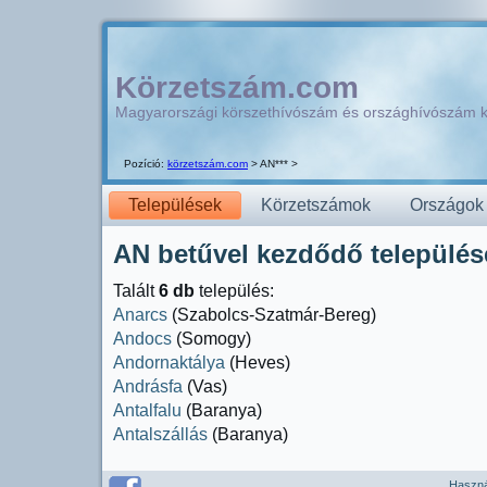
Körzetszám.com
Magyarországi körszethívószám és országhívószám 
Pozíció:
körzetszám.com
> AN*** >
Települések
Körzetszámok
Országok
AN betűvel kezdődő települése
Talált
6 db
település:
Anarcs
(Szabolcs-Szatmár-Bereg)
Andocs
(Somogy)
Andornaktálya
(Heves)
Andrásfa
(Vas)
Antalfalu
(Baranya)
Antalszállás
(Baranya)
Használ