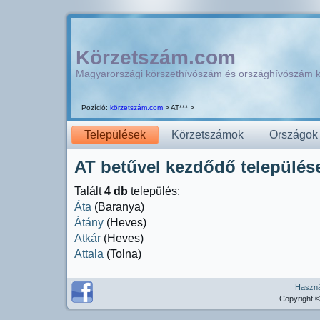
Körzetszám.com
Magyarországi körszethívószám és országhívószám 
Pozíció:
körzetszám.com
> AT*** >
Települések
Körzetszámok
Országok
AT betűvel kezdődő települése
Talált
4 db
település:
Áta
(Baranya)
Átány
(Heves)
Atkár
(Heves)
Attala
(Tolna)
Használ
Copyright ©