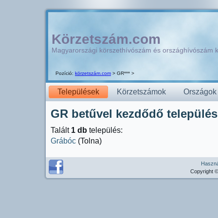
Körzetszám.com
Magyarországi körszethívószám és országhívószám 
Pozíció:
körzetszám.com
> GR*** >
Települések
Körzetszámok
Országok
GR betűvel kezdődő települése
Talált
1 db
település:
Grábóc
(Tolna)
Használ
Copyright ©