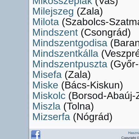
Mikosszéplak
(Vas)
Milejszeg
(Zala)
Milota
(Szabolcs-Szatm
Mindszent
(Csongrád)
Mindszentgodisa
(Baran
Mindszentkálla
(Veszpr
Mindszentpuszta
(Győr
Misefa
(Zala)
Miske
(Bács-Kiskun)
Miskolc
(Borsod-Abaúj-
Miszla
(Tolna)
Mizserfa
(Nógrád)
Használ
Copyright ©