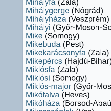
Mihályfa
(Zala)
Mihálygerge
(Nógrád)
Mihályháza
(Veszprém)
Mihályi
(Győr-Moson-So
Mike
(Somogy)
Mikebuda
(Pest)
Mikekarácsonyfa
(Zala)
Mikepércs
(Hajdú-Bihar
Miklósfa
(Zala)
Miklósi
(Somogy)
Miklós-major
(Győr-Mos
Mikófalva
(Heves)
Mikóháza
(Borsod-Abaú