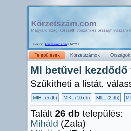
Körzetszám.com
Magyarországi körszethívószám és országhívószám 
Pozíció:
körzetszám.com
> MI*** >
Települések
Körzetszámok
Országok
MI betűvel kezdődő t
Szűkítheti a listát, vála
MIH.. (5 db)
MIK.. (10 db)
MIL.. (2 db)
MI
Talált
26 db
település:
Miháld
(Zala)