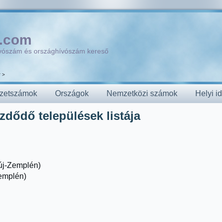
.com
ívószám és országhívószám kereső
 >
zetszámok
Országok
Nemzetközi számok
Helyi i
zdődő települések listája
új-Zemplén)
emplén)