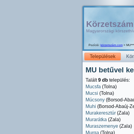
Körzetszám
Magyarországi körszeth
Pozíció:
körzetszám.com
> MU***
Települések
Kör
MU betűvel ke
Talált
9 db
település:
Mucsfa
(Tolna)
Mucsi
(Tolna)
Múcsony
(Borsod-Aba
Muhi
(Borsod-Abaúj-Z
Murakeresztúr
(Zala)
Murarátka
(Zala)
Muraszemenye
(Zala)
Murga
(Tolna)