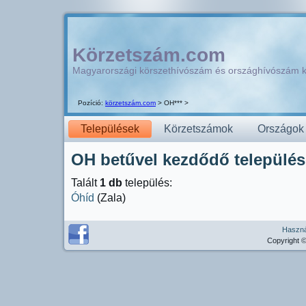
Körzetszám.com
Magyarországi körszethívószám és országhívószám 
Pozíció:
körzetszám.com
> OH*** >
Települések
Körzetszámok
Országok
OH betűvel kezdődő települése
Talált
1 db
település:
Óhíd
(Zala)
Használ
Copyright ©